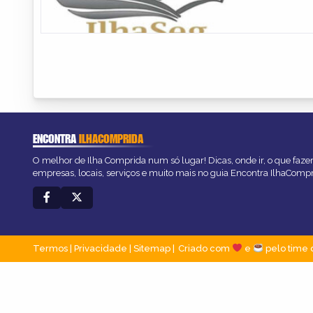
ENCONTRA
ILHACOMPRIDA
O melhor de Ilha Comprida num só lugar! Dicas, onde ir, o que faze
empresas, locais, serviços e muito mais no guia Encontra IlhaComp
Termos
|
Privacidade
|
Sitemap
Criado com
e
pelo time 