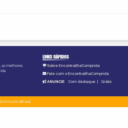
LINKS RÁPIDOS
r, as melhores
Sobre EncontraIlhaComprida
rida
Fale com o EncontraIlhaComprida
ANUNCIE
:
Com destaque
|
Grátis
do EncontraBrasil