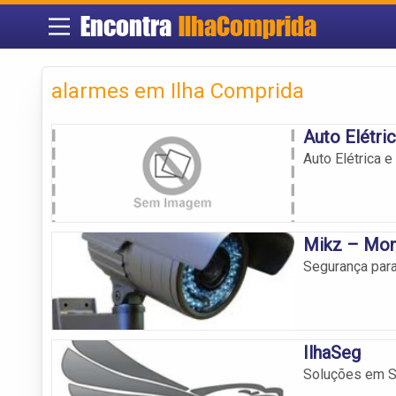
Encontra
IlhaComprida
alarmes em Ilha Comprida
Auto Elétri
Auto Elétrica 
Mikz – Mon
Segurança para
IlhaSeg
Soluções em S