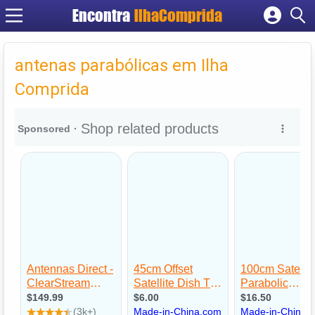
Encontra
IlhaComprida
Cadastrar empresa
Fazer login
antenas parabólicas em Ilha
Criar conta
Comprida