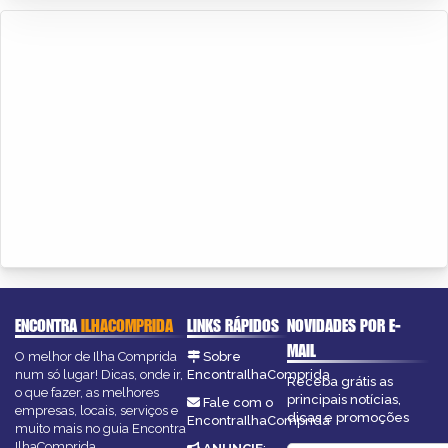
ENCONTRA
ILHACOMPRIDA
LINKS RÁPIDOS
NOVIDADES POR E-
MAIL
O melhor de Ilha Comprida
Sobre
num só lugar! Dicas, onde ir,
EncontraIlhaComprida
Receba grátis as
o que fazer, as melhores
principais notícias,
Fale com o
empresas, locais, serviços e
dicas e promoções
EncontraIlhaComprida
muito mais no guia Encontra
IlhaComprida