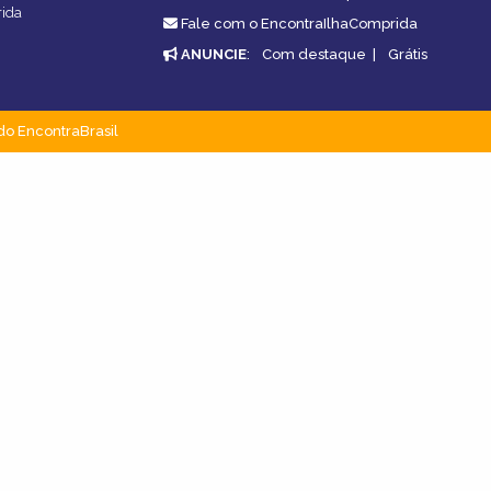
rida
Fale com o EncontraIlhaComprida
ANUNCIE
:
Com destaque
|
Grátis
do EncontraBrasil