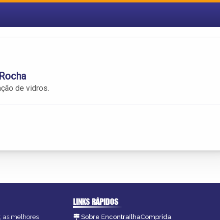
 Rocha
ação de vidros.
LINKS RÁPIDOS
r, as melhores
Sobre EncontraIlhaComprida