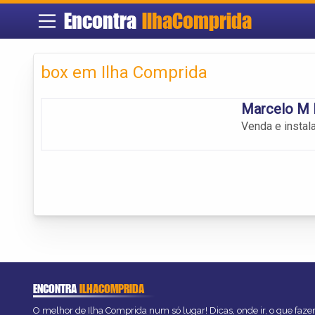
Encontra
IlhaComprida
box em Ilha Comprida
Marcelo M
Venda e instal
ENCONTRA
ILHACOMPRIDA
O melhor de Ilha Comprida num só lugar! Dicas, onde ir, o que faze