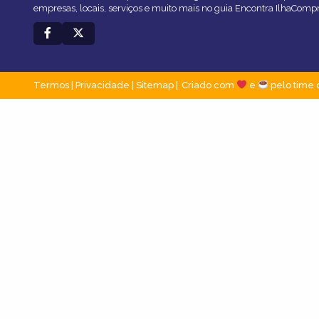
empresas, locais, serviços e muito mais no guia Encontra IlhaComp
Termos
|
Privacidade
|
Sitemap
Criado com
e
pelo time 