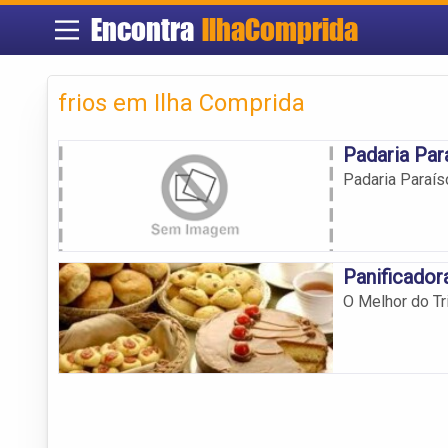
Encontra
IlhaComprida
frios em Ilha Comprida
Padaria Par
Padaria Paraís
Panificadora
O Melhor do Tr