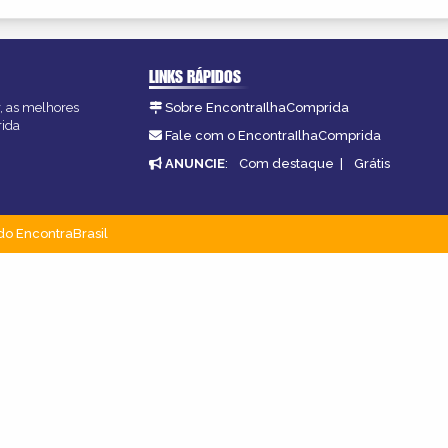
LINKS RÁPIDOS
r, as melhores
Sobre EncontraIlhaComprida
rida
Fale com o EncontraIlhaComprida
ANUNCIE
:
Com destaque
|
Grátis
do EncontraBrasil