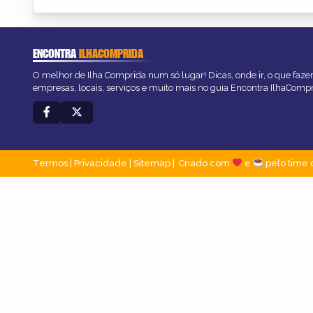
ENCONTRA
ILHACOMPRIDA
O melhor de Ilha Comprida num só lugar! Dicas, onde ir, o que faze
empresas, locais, serviços e muito mais no guia Encontra IlhaComp
Termos
|
Privacidade
|
Sitemap
Criado com
e
pelo time 