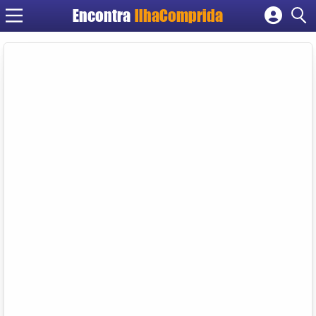
Encontra
IlhaComprida
Cadastrar empresa
Fazer login
Criar conta