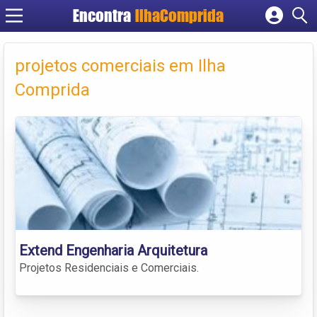
Encontra
IlhaComprida
Cadastrar empresa
Fazer login
projetos comerciais em Ilha
Criar conta
Comprida
Extend Engenharia Arquitetura
Projetos Residenciais e Comerciais.