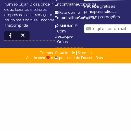
num só lugar! Dicas, onde ir,
EncontraIlhaComprida
Receba grátis as
o que fazer, as melhores
principais notícias,
Fale com o
empresas, locais, serviços e
dicas e promoções
EncontraIlhaComprida
muito mais no guia Encontra
IlhaComprida
ANUNCIE
:
Com
destaque
|
Grátis
Termos
|
Privacidade
|
Sitemap
Criado com
e
pelo time do EncontraBrasil