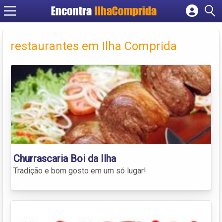
Encontra
IlhaComprida
Cadastrar empresa
Fazer login
restaurantes em Ilha Comprida
Criar conta
Churrascaria Boi da Ilha
Tradição e bom gosto em um só lugar!