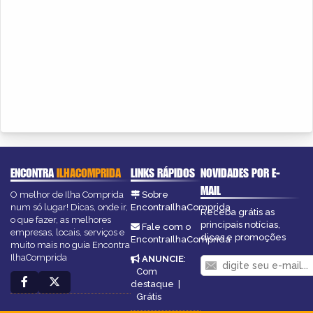
ENCONTRA
ILHACOMPRIDA
LINKS RÁPIDOS
NOVIDADES POR E-
MAIL
O melhor de Ilha Comprida
Sobre
num só lugar! Dicas, onde ir,
EncontraIlhaComprida
Receba grátis as
o que fazer, as melhores
principais notícias,
Fale com o
empresas, locais, serviços e
dicas e promoções
EncontraIlhaComprida
muito mais no guia Encontra
IlhaComprida
ANUNCIE
:
Com
destaque
|
Grátis