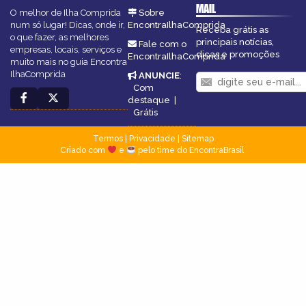
MAIL
O melhor de Ilha Comprida
Sobre
num só lugar! Dicas, onde ir,
EncontraIlhaComprida
Receba grátis as
o que fazer, as melhores
principais notícias,
Fale com o
empresas, locais, serviços e
dicas e promoções
EncontraIlhaComprida
muito mais no guia Encontra
IlhaComprida
ANUNCIE
:
Com
destaque
|
Grátis
Termos
|
Privacidade
|
Sitemap
Criado com
e
pelo time do EncontraBrasil