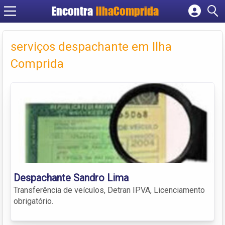
Encontra
IlhaComprida
Cadastrar empresa
Fazer login
serviços despachante em Ilha
Criar conta
Comprida
Despachante Sandro Lima
Transferência de veículos, Detran IPVA, Licenciamento
obrigatório.