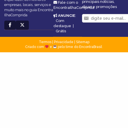
principais notícias,
Fale com o
empresas, locais, serviços e
dicas e promoções
EncontraIlhaComprida
muito mais no guia Encontra
IlhaComprida
ANUNCIE
:
Com
destaque
|
Grátis
Termos
|
Privacidade
|
Sitemap
Criado com
e
pelo time do EncontraBrasil