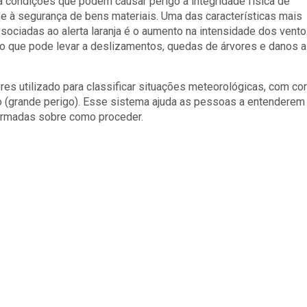
a condições que podem causar perigo à integridade física de
 e à segurança de bens materiais. Uma das características mais
ociadas ao alerta laranja é o aumento na intensidade dos vent
 o que pode levar a deslizamentos, quedas de árvores e danos a
ores utilizado para classificar situações meteorológicas, com co
ho (grande perigo). Esse sistema ajuda as pessoas a entenderem
formadas sobre como proceder.