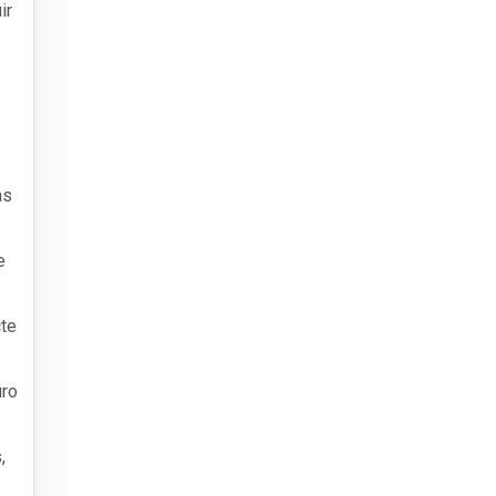
ir
as
e
cte
uro
,