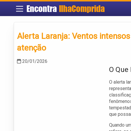
Encontra
IlhaComprida
Alerta Laranja: Ventos intensos
atenção
20/01/2026
O Que 
O alerta l
representa
classifica
fenômenos 
tempestade
que possa
Quando um 