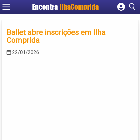
Encontra
IlhaComprida
Cadastrar empresa
Fazer login
Ballet abre inscrições em Ilha
Criar conta
Comprida
22/01/2026