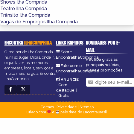
Shows Ilha Comprida
Teatro Ilha Comprida
Trânsito Ilha Comprida
Vagas de Empregos Ilha Comprida
ENCONTRA
ILHACOMPRIDA
LINKS RÁPIDOS
NOVIDADES POR E-
MAIL
O melhor de Ilha Comprida
Sobre
num só lugar! Dicas, onde ir,
EncontraIlhaComprida
Receba grátis as
o que fazer, as melhores
principais notícias,
Fale com o
empresas, locais, serviços e
dicas e promoções
EncontraIlhaComprida
muito mais no guia Encontra
IlhaComprida
ANUNCIE
:
Com
destaque
|
Grátis
Termos
|
Privacidade
|
Sitemap
Criado com
e
pelo time do EncontraBrasil