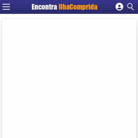
Encontra
IlhaComprida
Cadastrar empresa
Fazer login
Criar conta