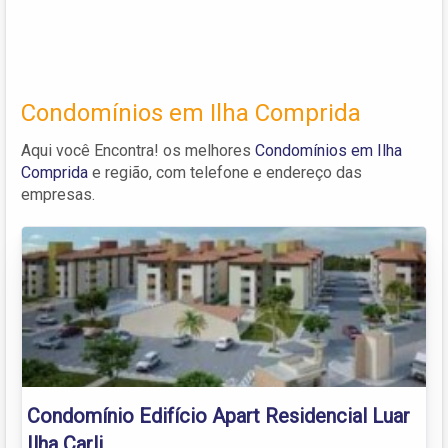
Condomínios em Ilha Comprida
Aqui você Encontra! os melhores
Condomínios em Ilha
Comprida
e região, com telefone e endereço das
empresas.
Condomínio Edifício Apart Residencial Luar
Ilha Carli