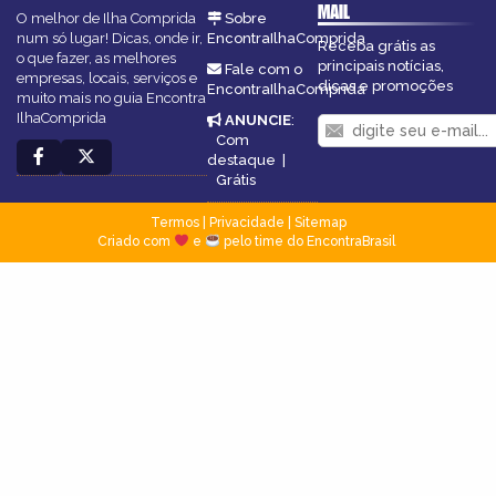
MAIL
O melhor de Ilha Comprida
Sobre
num só lugar! Dicas, onde ir,
EncontraIlhaComprida
Receba grátis as
o que fazer, as melhores
principais notícias,
Fale com o
empresas, locais, serviços e
dicas e promoções
EncontraIlhaComprida
muito mais no guia Encontra
IlhaComprida
ANUNCIE
:
Com
destaque
|
Grátis
Termos
|
Privacidade
|
Sitemap
Criado com
e
pelo time do EncontraBrasil