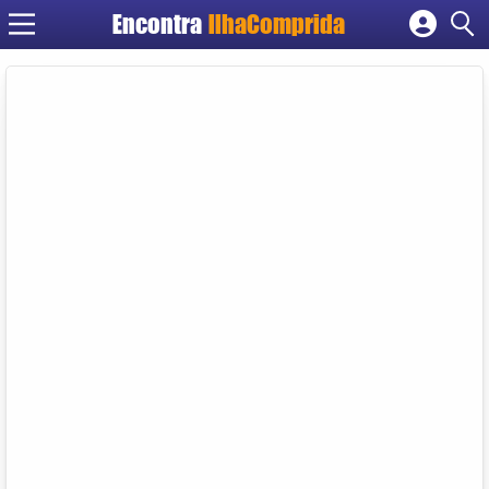
Encontra
IlhaComprida
Cadastrar empresa
Fazer login
Criar conta