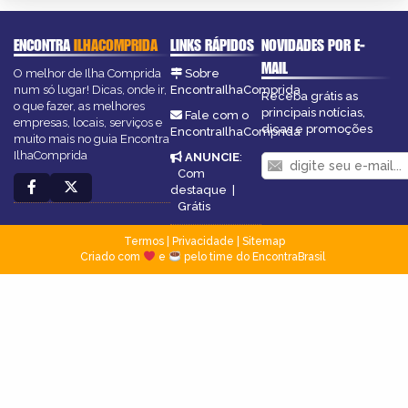
ENCONTRA
ILHACOMPRIDA
LINKS RÁPIDOS
NOVIDADES POR E-
MAIL
O melhor de Ilha Comprida
Sobre
num só lugar! Dicas, onde ir,
EncontraIlhaComprida
Receba grátis as
o que fazer, as melhores
principais notícias,
Fale com o
empresas, locais, serviços e
dicas e promoções
EncontraIlhaComprida
muito mais no guia Encontra
IlhaComprida
ANUNCIE
:
Com
destaque
|
Grátis
Termos
|
Privacidade
|
Sitemap
Criado com
e
pelo time do EncontraBrasil