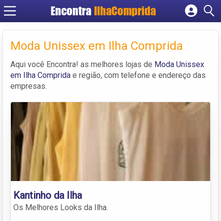
Encontra
IlhaComprida
Cadastrar empresa
Fazer login
Moda Unissex em Ilha Comprida
Criar conta
Aqui você Encontra! as melhores lojas de
Moda Unissex
em Ilha Comprida
e região, com telefone e endereço das
empresas.
Kantinho da Ilha
Os Melhores Looks da Ilha.