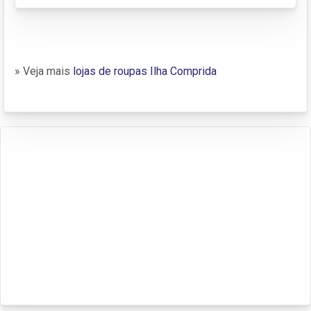
» Veja mais
lojas de roupas Ilha Comprida