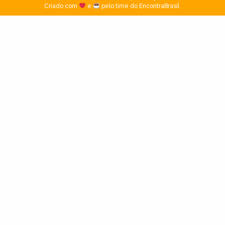
Criado com
e
pelo time do EncontraBrasil