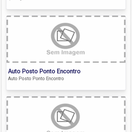
Auto Posto Ponto Encontro
Auto Posto Ponto Encontro