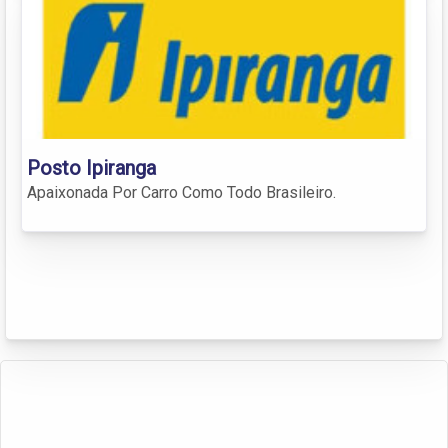
Posto Ipiranga
Apaixonada Por Carro Como Todo Brasileiro.