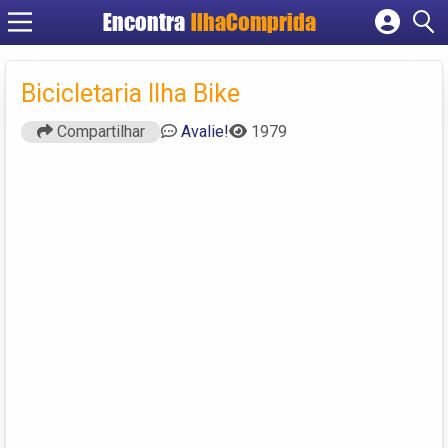
Encontra
IlhaComprida
Cadastrar empresa
Fazer login
Bicicletaria Ilha Bike
Criar conta
Compartilhar
Avalie!
1979