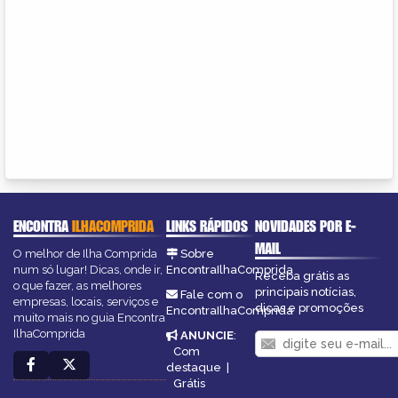
ENCONTRA
ILHACOMPRIDA
LINKS RÁPIDOS
NOVIDADES POR E-
MAIL
O melhor de Ilha Comprida
Sobre
num só lugar! Dicas, onde ir,
EncontraIlhaComprida
Receba grátis as
o que fazer, as melhores
principais notícias,
Fale com o
empresas, locais, serviços e
dicas e promoções
EncontraIlhaComprida
muito mais no guia Encontra
IlhaComprida
ANUNCIE
:
Com
destaque
|
Grátis