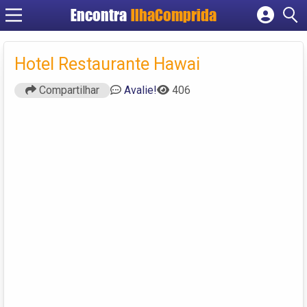
Encontra
IlhaComprida
Cadastrar empresa
Fazer login
Hotel Restaurante Hawai
Criar conta
Compartilhar
Avalie!
406