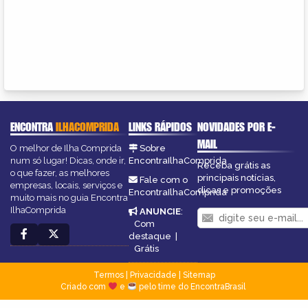
ENCONTRA
ILHACOMPRIDA
LINKS RÁPIDOS
NOVIDADES POR E-
MAIL
O melhor de Ilha Comprida
Sobre
num só lugar! Dicas, onde ir,
EncontraIlhaComprida
Receba grátis as
o que fazer, as melhores
principais notícias,
Fale com o
empresas, locais, serviços e
dicas e promoções
EncontraIlhaComprida
muito mais no guia Encontra
IlhaComprida
ANUNCIE
:
Com
destaque
|
Grátis
Termos
|
Privacidade
|
Sitemap
Criado com
e
pelo time do EncontraBrasil