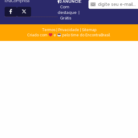
IlhaComprida
ANUNCIE
:
Com
destaque
|
Grátis
Termos
|
Privacidade
|
Sitemap
Criado com
e
pelo time do EncontraBrasil