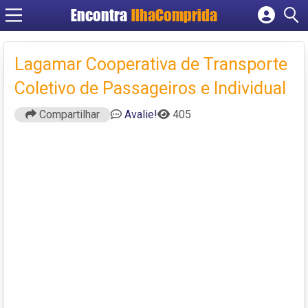
Encontra
IlhaComprida
Cadastrar empresa
Fazer login
Lagamar Cooperativa de Transporte
Criar conta
Coletivo de Passageiros e Individual
Compartilhar
Avalie!
405