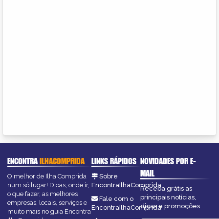
ENCONTRA
ILHACOMPRIDA
LINKS RÁPIDOS
NOVIDADES POR E-
MAIL
O melhor de Ilha Comprida
Sobre
num só lugar! Dicas, onde ir,
EncontraIlhaComprida
Receba grátis as
o que fazer, as melhores
principais notícias,
Fale com o
empresas, locais, serviços e
dicas e promoções
EncontraIlhaComprida
muito mais no guia Encontra