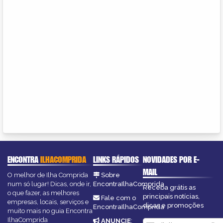
ENCONTRA
ILHACOMPRIDA
LINKS RÁPIDOS
NOVIDADES POR E-
MAIL
O melhor de Ilha Comprida
Sobre
num só lugar! Dicas, onde ir,
EncontraIlhaComprida
Receba grátis as
o que fazer, as melhores
principais notícias,
Fale com o
empresas, locais, serviços e
dicas e promoções
EncontraIlhaComprida
muito mais no guia Encontra
IlhaComprida
ANUNCIE
: