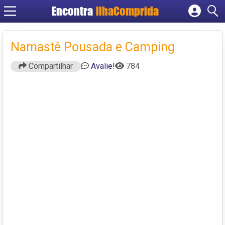
Encontra
IlhaComprida
Cadastrar empresa
Fazer login
Namastê Pousada e Camping
Criar conta
Compartilhar
Avalie!
784