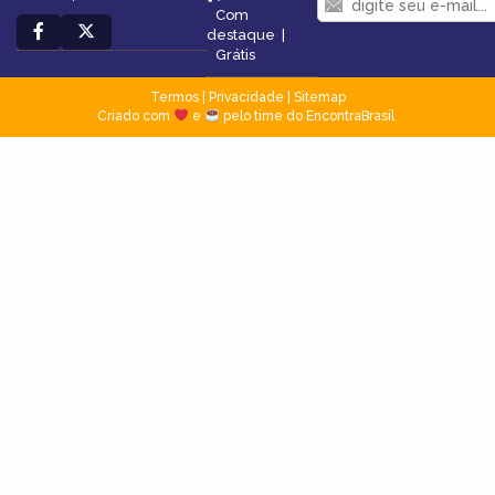
Com
destaque
|
Grátis
Termos
|
Privacidade
|
Sitemap
Criado com
e
pelo time do EncontraBrasil