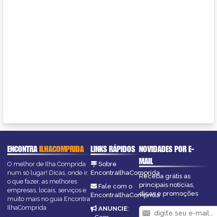
ENCONTRA
ILHACOMPRIDA
LINKS RÁPIDOS
NOVIDADES POR E-
MAIL
O melhor de Ilha Comprida
Sobre
num só lugar! Dicas, onde ir,
EncontraIlhaComprida
Receba grátis as
o que fazer, as melhores
principais notícias,
Fale com o
empresas, locais, serviços e
dicas e promoções
EncontraIlhaComprida
muito mais no guia Encontra
IlhaComprida
ANUNCIE
: