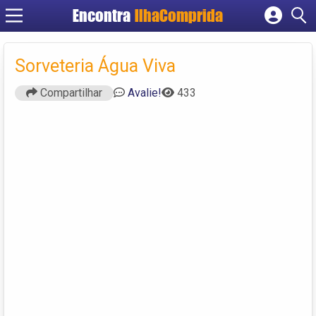
Encontra
IlhaComprida
Cadastrar empresa
Fazer login
Sorveteria Água Viva
Criar conta
Compartilhar
Avalie!
433