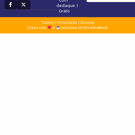
Com
destaque
|
Grátis
Termos
|
Privacidade
|
Sitemap
Criado com
e
pelo time do EncontraBrasil