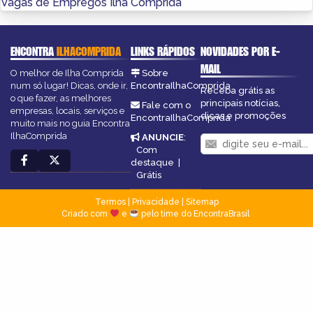
Vagas de Empregos Ilha Comprida
ENCONTRA
ILHACOMPRIDA
LINKS RÁPIDOS
NOVIDADES POR E-
MAIL
O melhor de Ilha Comprida
Sobre
num só lugar! Dicas, onde ir,
EncontraIlhaComprida
Receba grátis as
o que fazer, as melhores
principais notícias,
Fale com o
empresas, locais, serviços e
dicas e promoções
EncontraIlhaComprida
muito mais no guia Encontra
IlhaComprida
ANUNCIE
:
Com
destaque
|
Grátis
Termos
|
Privacidade
|
Sitemap
Criado com
e
pelo time do EncontraBrasil