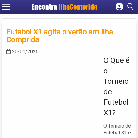
Encontra
IlhaComprida
Cadastrar empresa
Fazer login
Futebol X1 agita o verão em Ilha
Criar conta
Comprida
20/01/2026
O Que é
o
Torneio
de
Futebol
X1?
O Torneio de
Futebol X1 é