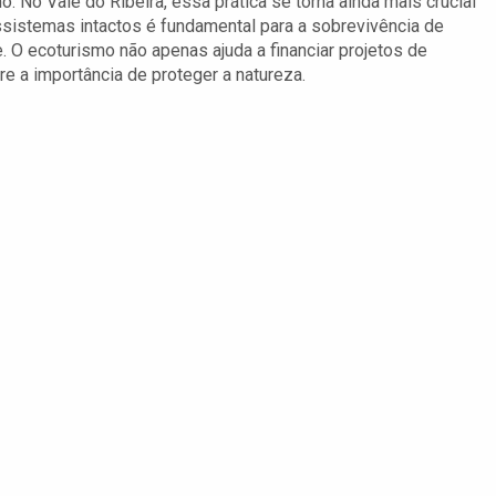
 No Vale do Ribeira, essa prática se torna ainda mais crucial
ssistemas intactos é fundamental para a sobrevivência de
. O ecoturismo não apenas ajuda a financiar projetos de
e a importância de proteger a natureza.