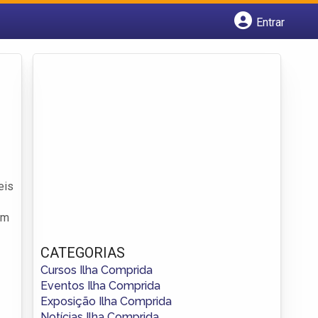
Entrar
Cadastrar empresa
Fazer login
Criar conta
eis
om
CATEGORIAS
Cursos Ilha Comprida
Eventos Ilha Comprida
Exposição Ilha Comprida
Notícias Ilha Comprida