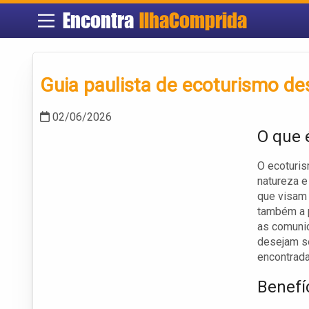
Encontra
IlhaComprida
Guia paulista de ecoturismo de
02/06/2026
O que 
O ecoturis
natureza 
que visam 
também a p
as comunid
desejam se
encontrada
Benefí