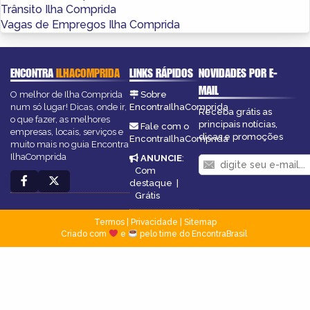
Trânsito Ilha Comprida
Vagas de Empregos Ilha Comprida
ENCONTRA
ILHACOMPRIDA
LINKS RÁPIDOS
NOVIDADES POR E-
MAIL
O melhor de Ilha Comprida
Sobre
num só lugar! Dicas, onde ir,
EncontraIlhaComprida
Receba grátis as
o que fazer, as melhores
principais notícias,
Fale com o
empresas, locais, serviços e
dicas e promoções
EncontraIlhaComprida
muito mais no guia Encontra
IlhaComprida
ANUNCIE
:
Com
destaque
|
Grátis
Termos
|
Privacidade
|
Sitemap
Criado com
e
pelo time do EncontraBrasil