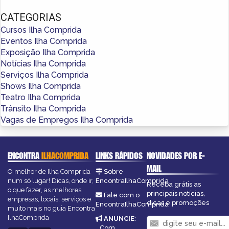
CATEGORIAS
Cursos Ilha Comprida
Eventos Ilha Comprida
Exposição Ilha Comprida
Notícias Ilha Comprida
Serviços Ilha Comprida
Shows Ilha Comprida
Teatro Ilha Comprida
Trânsito Ilha Comprida
Vagas de Empregos Ilha Comprida
ENCONTRA
ILHACOMPRIDA
LINKS RÁPIDOS
NOVIDADES POR E-
MAIL
O melhor de Ilha Comprida
Sobre
num só lugar! Dicas, onde ir,
EncontraIlhaComprida
Receba grátis as
o que fazer, as melhores
principais notícias,
Fale com o
empresas, locais, serviços e
dicas e promoções
EncontraIlhaComprida
muito mais no guia Encontra
IlhaComprida
ANUNCIE
:
Com