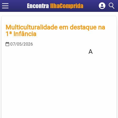
Encontra
IlhaComprida
Cadastrar empresa
Fazer login
Multiculturalidade em destaque na
Criar conta
1ª Infância
07/05/2026
A