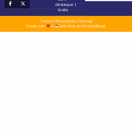
destaque
|
Grátis
Termos
|
Privacidade
|
Sitemap
Criado com
e
pelo time do EncontraBrasil