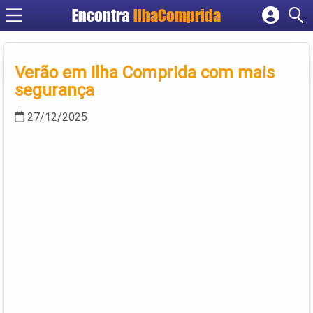
Encontra
IlhaComprida
Cadastrar empresa
Fazer login
Verão em Ilha Comprida com mais
Criar conta
segurança
27/12/2025