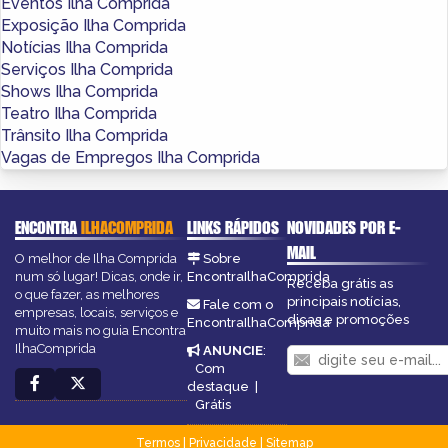
Eventos Ilha Comprida
Exposição Ilha Comprida
Notícias Ilha Comprida
Serviços Ilha Comprida
Shows Ilha Comprida
Teatro Ilha Comprida
Trânsito Ilha Comprida
Vagas de Empregos Ilha Comprida
ENCONTRA
ILHACOMPRIDA
LINKS RÁPIDOS
NOVIDADES POR E-
MAIL
O melhor de Ilha Comprida
Sobre
num só lugar! Dicas, onde ir,
EncontraIlhaComprida
Receba grátis as
o que fazer, as melhores
principais notícias,
Fale com o
empresas, locais, serviços e
dicas e promoções
EncontraIlhaComprida
muito mais no guia Encontra
IlhaComprida
ANUNCIE
:
Com
destaque
|
Grátis
Termos
|
Privacidade
|
Sitemap