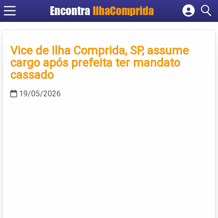
Encontra
IlhaComprida
Cadastrar empresa
Fazer login
Vice de Ilha Comprida, SP, assume
Criar conta
cargo após prefeita ter mandato
cassado
19/05/2026