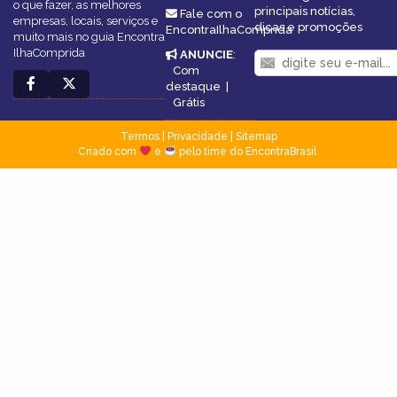
o que fazer, as melhores
principais notícias,
Fale com o
empresas, locais, serviços e
dicas e promoções
EncontraIlhaComprida
muito mais no guia Encontra
IlhaComprida
ANUNCIE
:
Com
destaque
|
Grátis
Termos
|
Privacidade
|
Sitemap
Criado com
e
pelo time do EncontraBrasil